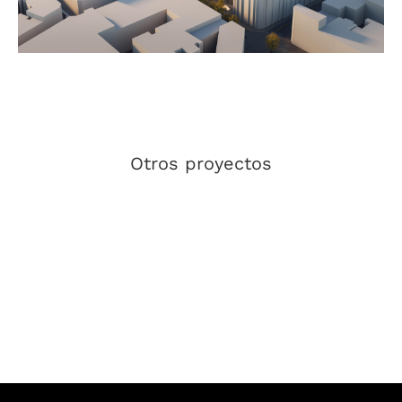
Otros proyectos
IGNACIO ZARCERO
PROMAR · XPHERA
arquitectura
AYUNTAMIENTO DE
CARALCA
CÁRTAMA
URBIPAC
AYUNTAMIENTO DE
CÁRTAMA