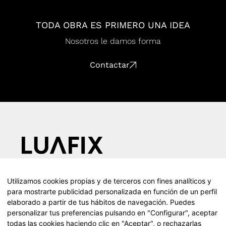
TODA OBRA ES PRIMERO UNA IDEA
Nosotros le damos forma
Contactar
Calle Teodosio, 66, 1d, 41002 (Sevilla)
Utilizamos cookies propias y de terceros con fines analíticos y
T (+34) 610 055 416
para mostrarte publicidad personalizada en función de un perfil
Presencia en toda España
elaborado a partir de tus hábitos de navegación. Puedes
personalizar tus preferencias pulsando en "Configurar", aceptar
Instagram
todas las cookies haciendo clic en "Aceptar", o rechazarlas