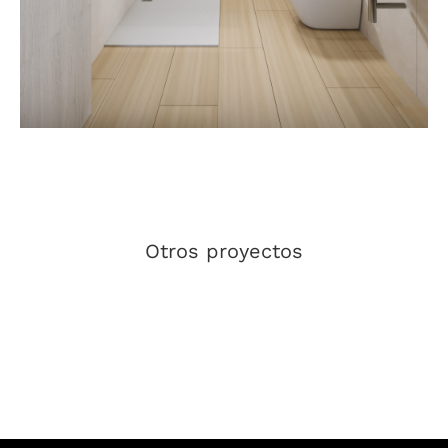
Otros proyectos
JAVIER HARO
GRUPO PROMAR
GRUPO Q
UNI
Maxim Yacht
SOZAR