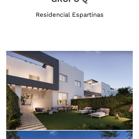
Residencial Espartinas
hxr_luafix