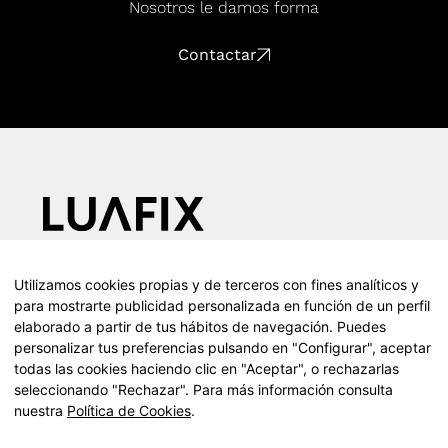
Nosotros le damos forma
Contactar
Calle Teodosio, 66, 1d, 41002 (Sevilla)
Utilizamos cookies propias y de terceros con fines analíticos y
T (+34) 610 055 416
para mostrarte publicidad personalizada en función de un perfil
Presencia en toda España
elaborado a partir de tus hábitos de navegación. Puedes
personalizar tus preferencias pulsando en "Configurar", aceptar
Instagram
todas las cookies haciendo clic en "Aceptar", o rechazarlas
Facebook
seleccionando "Rechazar". Para más información consulta
nuestra
Política de Cookies
.
LinkedIn