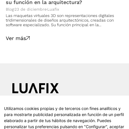
su función en la arquitectura?
Blog
23 de diciembre
Luafix
Las maquetas virtuales 3D son representaciones digitales
tridimensionales de diseños arquitectónicos, creadas con
software especializado. Su función principal en la...
Ver más
Calle Teodosio, 66, 1d, 41002 (Sevilla)
Utilizamos cookies propias y de terceros con fines analíticos y
T (+34) 610 055 416
para mostrarte publicidad personalizada en función de un perfil
Presencia en toda España
elaborado a partir de tus hábitos de navegación. Puedes
personalizar tus preferencias pulsando en "Configurar", aceptar
Instagram