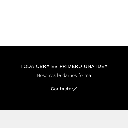
BCONNECTED
GRUPO PROMAR
Orfila 11 & Javier Haro
GAESA
ZUSAMMEN
EL PATIO ARQUITECTOS
TODA OBRA ES PRIMERO UNA IDEA
Nosotros le damos forma
Contactar