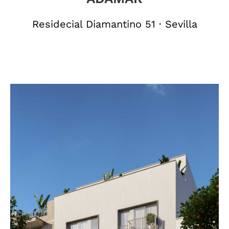
Residecial Diamantino 51 · Sevilla
hxr_luafix