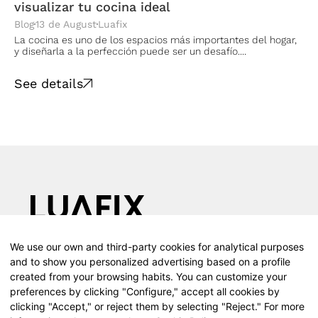
visualizar tu cocina ideal
Blog
13 de August
Luafix
La cocina es uno de los espacios más importantes del hogar,
y diseñarla a la perfección puede ser un desafío....
See details
We use our own and third-party cookies for analytical purposes
Calle Teodosio, 66, 1d, 41002 (Sevilla)
and to show you personalized advertising based on a profile
T (+34) 610 055 416
created from your browsing habits. You can customize your
Presence throughout Spain
preferences by clicking "Configure," accept all cookies by
Instagram
clicking "Accept," or reject them by selecting "Reject." For more